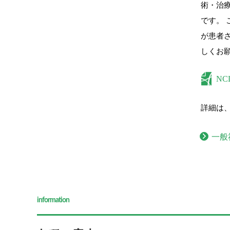
術・治
です。
が患者
しくお
N
詳細は、
一般社団
information