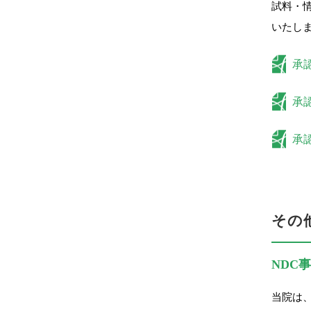
試料・
いたし
承認
承認
承認
その
NDC
当院は、