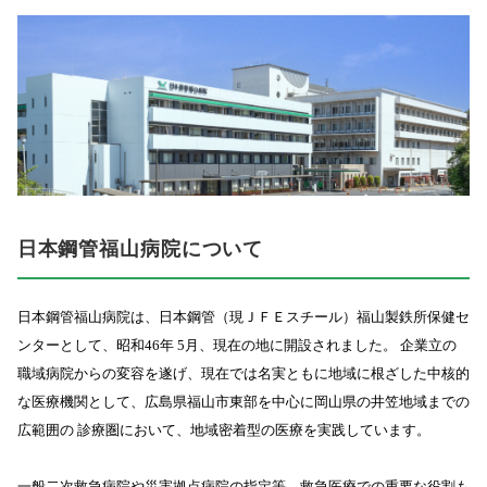
日本鋼管福山病院について
日本鋼管福山病院は、日本鋼管（現ＪＦＥスチール）福山製鉄所保健セ
ンターとして、昭和46年 5月、現在の地に開設されました。 企業立の
職域病院からの変容を遂げ、現在では名実ともに地域に根ざした中核的
な医療機関として、広島県福山市東部を中心に岡山県の井笠地域までの
広範囲の 診療圏において、地域密着型の医療を実践しています。
一般二次救急病院や災害拠点病院の指定等、救急医療での重要な役割も