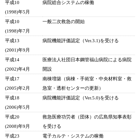
平成10
病院総合システムの稼働
(1998)年5月
平成10
一般二次救急の開始
(1998)年7月
平成13
病院機能評価認定（Ver.3.1)を受ける
(2001)年9月
平成14
医療法人社団日本鋼管福山病院による病院
(2002)年4月
開設
平成17
南棟増築（病棟・手術室・中央材料室・救
(2005)年2月
急室・透析センターの更新）
平成18
病院機能評価認定（Ver.5.0)を受ける
(2006)年5月
平成20
救急医療功労者（団体）の広島県知事表彰
(2008)年9月
を受ける
平成23
電子カルテ・システムの稼働