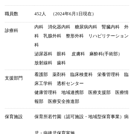
職員数
452人 （2024年6月1日現在）
内科 消化器内科 糖尿病内科 腎臓内科 外
診療科
科 乳腺外科 整形外科 リハビリテーション
科
泌尿器科 眼科 皮膚科 麻酔科(手術部）
放射線科 歯科
看護部 薬剤科 臨床検査科 栄養管理科 臨
支援部門
床工学科 透析センター
健康管理科 地域連携部 医療支援部 医療情
報部 医療安全推進部
保育施設
保育所若竹園（認可施設・地域型保育事業）病
児・病後児保育実施