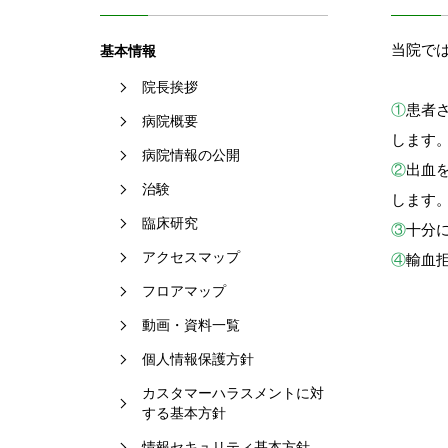
当院で
基本情報
院長挨拶
①
患者
病院概要
します
病院情報の公開
②
出血
治験
します
臨床研究
③
十分
アクセスマップ
④
輸血
フロアマップ
動画・資料一覧
個人情報保護方針
カスタマーハラスメントに対
する基本方針
情報セキュリティ基本方針