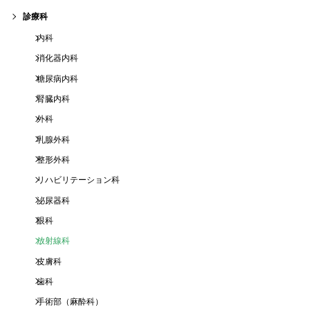
診療科
内科
消化器内科
糖尿病内科
腎臓内科
外科
乳腺外科
整形外科
リハビリテーション科
泌尿器科
眼科
放射線科
皮膚科
歯科
手術部（麻酔科）