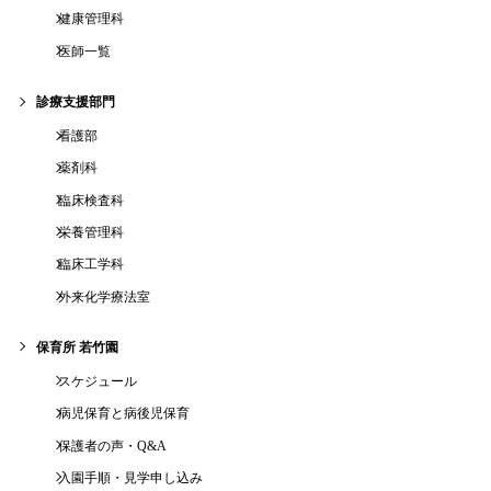
健康管理科
医師一覧
診療支援部門
看護部
薬剤科
臨床検査科
栄養管理科
臨床工学科
外来化学療法室
保育所 若竹園
スケジュール
病児保育と病後児保育
保護者の声・Q&A
入園手順・見学申し込み