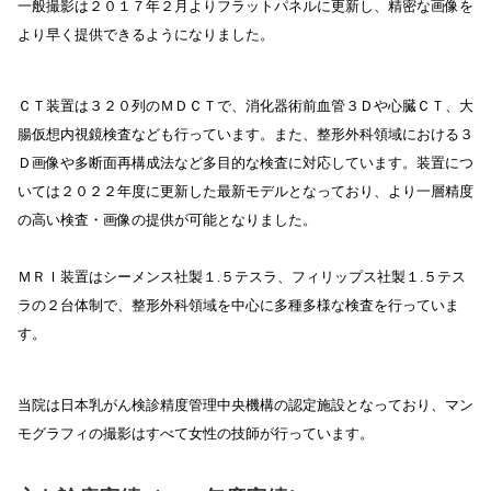
一般撮影は２０１７年２月よりフラットパネルに更新し、精密な画像を
より早く提供できるようになりました。
ＣＴ装置は３２０列のＭＤＣＴで、消化器術前血管３Ｄや心臓ＣＴ、大
腸仮想内視鏡検査なども行っています。また、整形外科領域における３
Ｄ画像や多断面再構成法など多目的な検査に対応しています。装置につ
いては２０２２年度に更新した最新モデルとなっており、より一層精度
の高い検査・画像の提供が可能となりました。
ＭＲＩ装置はシーメンス社製１.５テスラ、フィリップス社製１.５テス
ラの２台体制で、整形外科領域を中心に多種多様な検査を行っていま
す。
当院は日本乳がん検診精度管理中央機構の認定施設となっており、マン
モグラフィの撮影はすべて女性の技師が行っています。