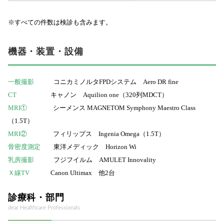
※すべての件数は検診も含みます。
機器・装置・設備
一般撮影
コニカミノルタFPDシステム Aero DR fine
CT
キャノン Aquilion one（320列MDCT）
MRI①
シーメンス MAGNETOM Symphony Maestro Class
（1.5T）
MRI②
フィリップス Ingenia Omega（1.5T）
骨密度測定
東洋メディック Horizon Wi
乳房撮影
フジフイルム AMULET Innovality
Ｘ線TV
Canon Ultimax 他2台
診療科・部門
dear Healthcare Professionals