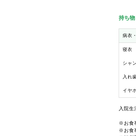
持ち物
病衣
寝衣
シャ
入れ
イヤ
入院生
※お食
※お食