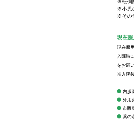
※転倒
※小児
※その
現在服
現在服
入院時
をお願
※入院
内服
外用
市販
薬の