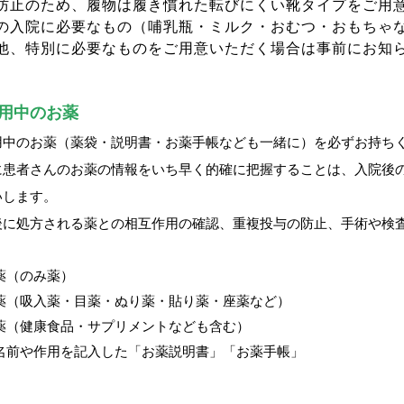
防止のため、履物は履き慣れた転びにくい靴タイプをご用意
の入院に必要なもの（哺乳瓶・ミルク・おむつ・おもちゃ
他、特別に必要なものをご用意いただく場合は事前にお知
用中のお薬
用中のお薬（薬袋・説明書・お薬手帳なども一緒に）を必ずお持ち
に患者さんのお薬の情報をいち早く的確に把握することは、入院後
いします。
後に処方される薬との相互作用の確認、重複投与の防止、手術や検
薬（のみ薬）
薬（吸入薬・目薬・ぬり薬・貼り薬・座薬など）
薬（健康食品・サプリメントなども含む）
名前や作用を記入した「お薬説明書」「お薬手帳」