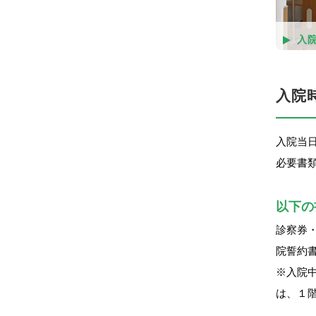
入
入院
入院当日
必要書
以下の
診察券
院誓約
※入院
は、１