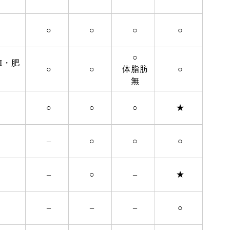
○
○
○
○
○
I・肥
○
○
体脂肪
○
無
○
○
○
★
–
○
○
○
–
○
–
★
–
–
–
○