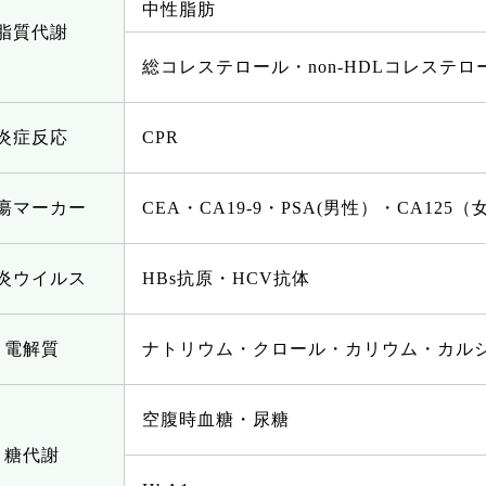
中性脂肪
脂質代謝
総コレステロール・non-HDLコレステロ
炎症反応
CPR
瘍マーカー
CEA・CA19-9・PSA(男性）・CA125
炎ウイルス
HBs抗原・HCV抗体
電解質
ナトリウム・クロール・カリウム・カル
空腹時血糖・尿糖
糖代謝