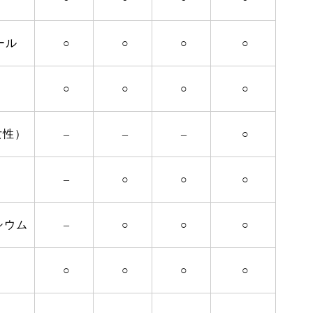
ール
○
○
○
○
○
○
○
○
（女性）
–
–
–
○
–
○
○
○
シウム
–
○
○
○
○
○
○
○