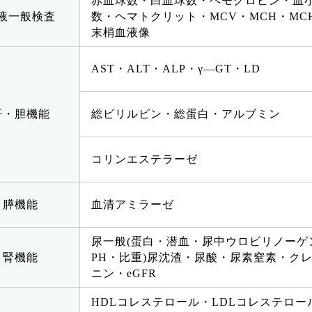
赤血球数・白血球数・ヘモグロビン・血
液一般検査
数・ヘマトクリット・MCV・MCH・MC
末梢血液像
AST・ALT・ALP・γ―GT・LD
肝・胆機能
総ビリルビン・総蛋白・アルブミン
コリンエステラーゼ
膵機能
血清アミラーゼ
尿一般(蛋白・潜血・尿中ウロビリノーゲ
腎機能
PH・比重)尿沈渣・尿酸・尿素窒素・ク
ニン・eGFR
HDLコレステロール・LDLコレステロー