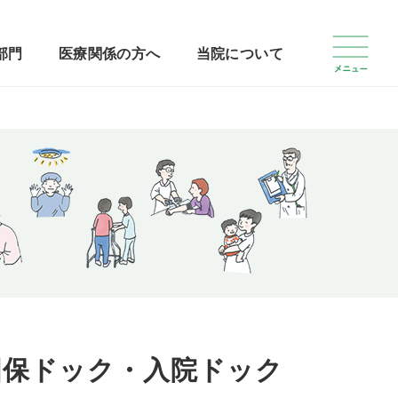
部門
医療関係の方へ
当院について
国保ドック・入院ドック