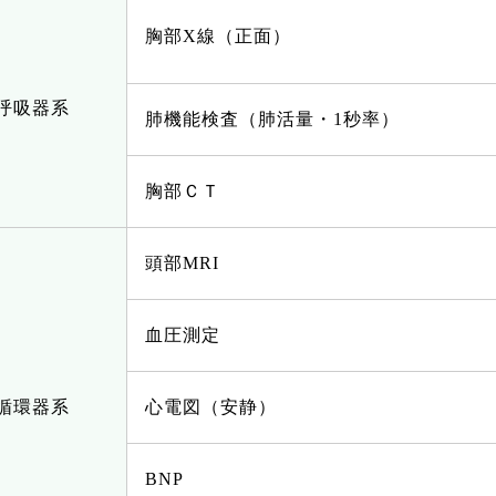
胸部X線（正面）
呼吸器系
肺機能検査（肺活量・1秒率）
胸部ＣＴ
頭部MRI
血圧測定
循環器系
心電図（安静）
BNP