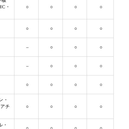
小板
HC・
○
○
○
○
○
○
○
○
–
○
○
○
–
○
○
○
○
○
○
○
ン・
レアチ
○
○
○
○
ル・
○
○
○
○