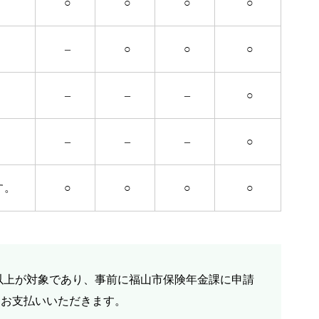
○
○
○
○
–
○
○
○
–
–
–
○
–
–
–
○
す。
○
○
○
○
歳以上が対象であり、事前に福山市保険年金課に申請
額をお支払いいただきます。