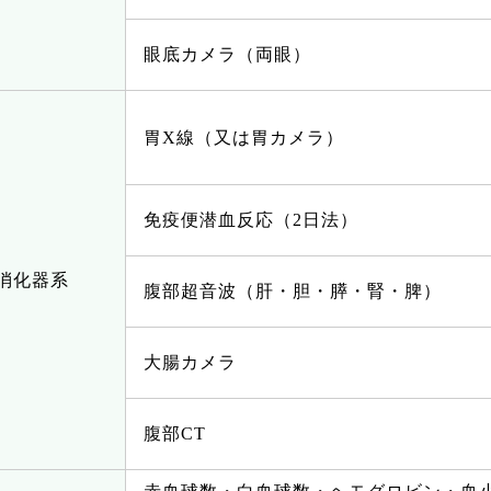
眼底カメラ（両眼）
胃X線（又は胃カメラ）
免疫便潜血反応（2日法）
消化器系
腹部超音波（肝・胆・膵・腎・脾）
大腸カメラ
腹部CT