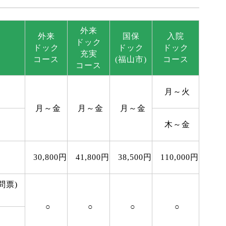
外来
外来
国保
入院
ドック
ドック
ドック
ドック
充実
コース
(福山市)
コース
コース
月～火
月～金
月～金
月～金
木～金
30,800円
41,800円
38,500円
110,000円
問票)
○
○
○
○