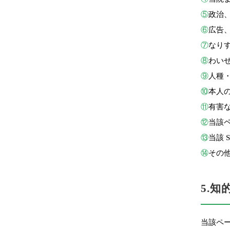
⑤
政治
⑥
広告
⑦
なり
⑧
わい
⑨
人種
⑩
本人
⑪
有害
⑫
当該
⑬
当該 
⑭
その
5.
当該ペ