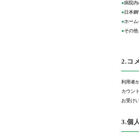
●
病院内
●
日本鋼
●
ホーム
●
その他
2.
利用者
カウン
お受け
3.