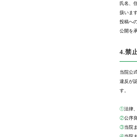
氏名、
扱いま
投稿へ
公開を
4.
当院公
違反が
す。
①
法律
②
公序
③
当院
④
当院