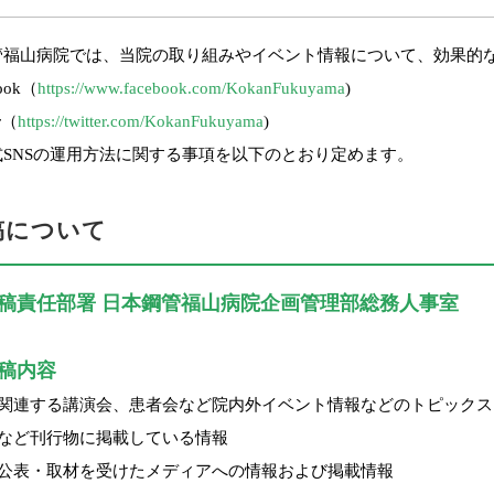
管福山病院では、当院の取り組みやイベント情報について、効果的な
ook（
https://www.facebook.com/KokanFukuyama
)
er（
https://twitter.com/KokanFukuyama
)
式SNSの運用方法に関する事項を以下のとおり定めます。
投稿について
稿責任部署 日本鋼管福山病院企画管理部総務人事室
稿内容
関連する講演会、患者会など院内外イベント情報などのトピックス
など刊行物に掲載している情報
公表・取材を受けたメディアへの情報および掲載情報