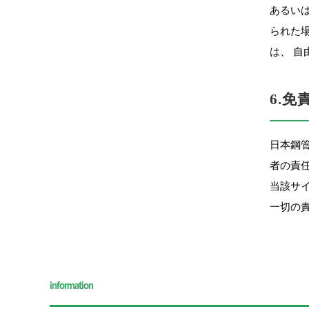
あるい
られた
は、 
6.
日本鋼
者の責
当該サ
一切の
information