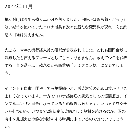
2022年11月
気が付けば今年も残り二か月を切りました。何時かは落ち着くだろうと
淡い期待を抱いていたコロナ感染も次々に新たな変異株が現れ一向に終
息の目途は見えません。
先ごろ、今年の流行語大賞の候補が公表されました。どれも国民全般に
流布したと言えるフレーズとしてしっくりきません。敢えて今年を代表
する一言を選べば、残念ながら職業柄「オミクロン株」になるでしょ
う。
イベントも自粛、開催しても規模縮小と、感染対策のため日常がせせこ
ましくなっています。一方でコロナ感染症の病気としての侵襲度は、イ
ンフルエンザと同等になっているとの報告もあります。いつまでワクチ
ンを打つのか、いつまで2類法定伝染病として規制を続けるのか、国の
将来を見据えた冷静な判断をする時期に来ているのではないでしょう
か。